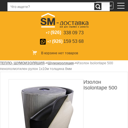
Каталог
(926)
338 09 73
+7
(926)
159 53 68
+7
В корзине нет товаров
ТЕПЛО- ШУМОИЗОЛЯЦИЯ
->
Шумоизоляция
->
Изолон Isolontape 500
пенополиэтилен рулон 1х10м толщина 8мм
Изолон
Isolontape 500