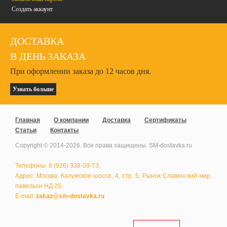
Создать аккаунт
ДОСТАВКА
В ДЕНЬ ЗАКАЗА
При оформлении заказа до 12 часов дня.
Узнать больше
Главная
О компании
Доставка
Сертификаты
Статьи
Контакты
Copyright © 2014-
2026
. Все права защищены. SM-dostavka.ru
Телефоны: 8 (926) 338-09-73;
Адрес: Москва, Калужское шоссе, 4, стр. 5, Рынок Славянский мир,
павильон НД 25.
E-mail:
zakaz@sm-dostavka.ru