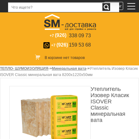
Каталог
(926)
338 09 73
+7
(926)
159 53 68
+7
В корзине нет товаров
ТЕПЛО- ШУМОИЗОЛЯЦИЯ
->
Минеральная вата
->
Утеплитель Изовер Класик
ISOVER Classic минеральная вата 8200х1220х50мм
Утеплитель
Изовер Класик
ISOVER
Classic
минеральная
вата