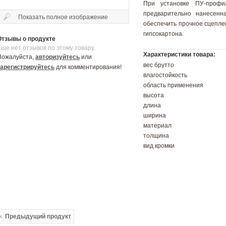
При установке ПУ-профи
предварительно нанесенна
Показать полное изображение
обеспечить прочное сцепле
гипсокартона.
Отзывы о продукте
Еще нет отзывов по этому товару.
Характеристики товара:
Пожалуйста,
авторизуйтесь
или
вес брутто
зарегистрируйтесь
для комментирования!
влагостойкость
область применения
высота
длина
ширина
материал
толщина
вид кромки
Предыдущий продукт