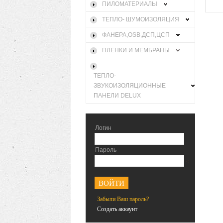
ПИЛОМАТЕРИАЛЫ
ТЕПЛО- ШУМОИЗОЛЯЦИЯ
ФАНЕРА,OSB,ДСП,ЦСП
ПЛЕНКИ И МЕМБРАНЫ
ТЕПЛО-
ЗВУКОИЗОЛЯЦИОННЫЕ
ПАНЕЛИ DELUX
Логин
Пароль
<
Забыли Ваш пароль?
Создать аккаунт