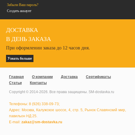
Забыли Ваш пароль?
Создать аккаунт
ДОСТАВКА
В ДЕНЬ ЗАКАЗА
При оформлении заказа до 12 часов дня.
Узнать больше
Главная
О компании
Доставка
Сертификаты
Статьи
Контакты
Copyright © 2014-
2026
. Все права защищены. SM-dostavka.ru
Телефоны: 8 (926) 338-09-73;
Адрес: Москва, Калужское шоссе, 4, стр. 5, Рынок Славянский мир,
павильон НД 25.
E-mail:
zakaz@sm-dostavka.ru