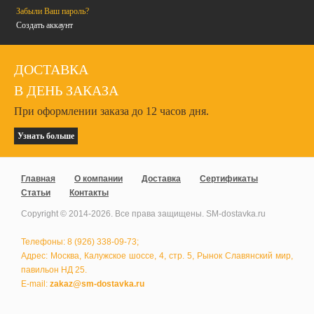
Забыли Ваш пароль?
Создать аккаунт
ДОСТАВКА
В ДЕНЬ ЗАКАЗА
При оформлении заказа до 12 часов дня.
Узнать больше
Главная
О компании
Доставка
Сертификаты
Статьи
Контакты
Copyright © 2014-
2026
. Все права защищены. SM-dostavka.ru
Телефоны: 8 (926) 338-09-73;
Адрес: Москва, Калужское шоссе, 4, стр. 5, Рынок Славянский мир,
павильон НД 25.
E-mail:
zakaz@sm-dostavka.ru