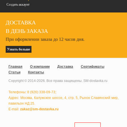
Создать аккаунт
ДОСТАВКА
В ДЕНЬ ЗАКАЗА
При оформлении заказа до 12 часов дня.
Узнать больше
Главная
О компании
Доставка
Сертификаты
Статьи
Контакты
Copyright © 2014-
2026
. Все права защищены. SM-dostavka.ru
Телефоны: 8 (926) 338-09-73;
Адрес: Москва, Калужское шоссе, 4, стр. 5, Рынок Славянский мир,
павильон НД 25.
E-mail:
zakaz@sm-dostavka.ru