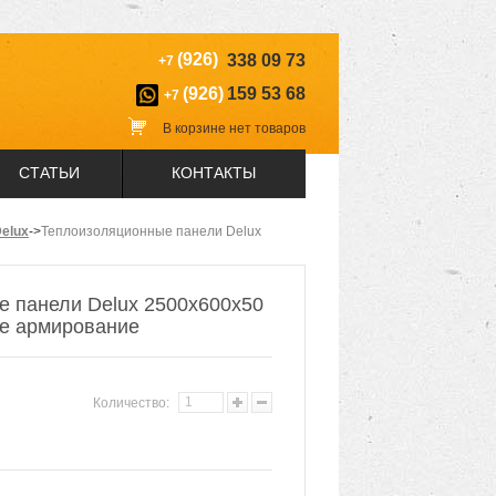
(926)
338 09 73
+7
(926)
159 53 68
+7
В корзине нет товаров
СТАТЬИ
КОНТАКТЫ
elux
->
Теплоизоляционные панели Delux
 панели Delux 2500х600х50
е армирование
Количество: