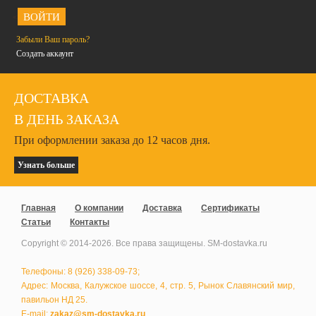
<
Забыли Ваш пароль?
Создать аккаунт
ДОСТАВКА
В ДЕНЬ ЗАКАЗА
При оформлении заказа до 12 часов дня.
Узнать больше
Главная
О компании
Доставка
Сертификаты
Статьи
Контакты
Copyright © 2014-
2026
. Все права защищены. SM-dostavka.ru
Телефоны: 8 (926) 338-09-73;
Адрес: Москва, Калужское шоссе, 4, стр. 5, Рынок Славянский мир,
павильон НД 25.
E-mail:
zakaz@sm-dostavka.ru