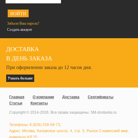
<
Забыли Ваш пароль?
Создать аккаунт
ДОСТАВКА
В ДЕНЬ ЗАКАЗА
При оформлении заказа до 12 часов дня.
Узнать больше
Главная
О компании
Доставка
Сертификаты
Статьи
Контакты
Copyright © 2014-
2026
. Все права защищены. SM-dostavka.ru
Телефоны: 8 (926) 338-09-73;
Адрес: Москва, Калужское шоссе, 4, стр. 5, Рынок Славянский мир,
павильон НД 25.