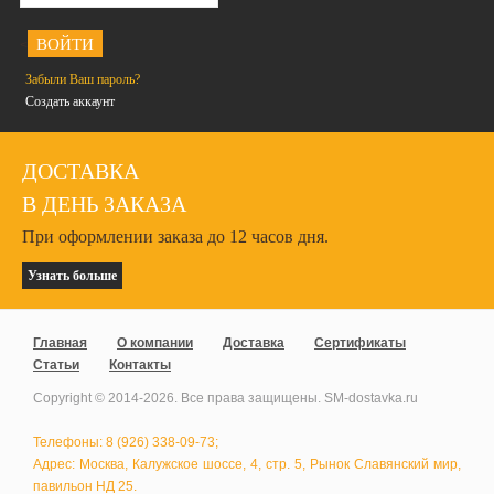
<
Забыли Ваш пароль?
Создать аккаунт
ДОСТАВКА
В ДЕНЬ ЗАКАЗА
При оформлении заказа до 12 часов дня.
Узнать больше
Главная
О компании
Доставка
Сертификаты
Статьи
Контакты
Copyright © 2014-
2026
. Все права защищены. SM-dostavka.ru
Телефоны: 8 (926) 338-09-73;
Адрес: Москва, Калужское шоссе, 4, стр. 5, Рынок Славянский мир,
павильон НД 25.