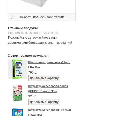
Показать полное изображение
Отзывы о продукте
Еще нет отзывов по этому товару.
Пожалуйста,
авторизуйтесь
или
зарегистрируйтесь
для комментирования!
С этим товаром покупают:
Шпатлевка финишная Vetonit
LR+ 20кг
765 р.
Добавить в корзину
Штукатурка гипсовая белая
(ЮНИС) Теплон 30кг
325 р.
Добавить в корзину
Штукатурка гипсовая (Волма)
Слой 30кг