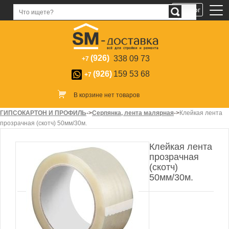
Каталог
(926)
338 09 73
+7
(926)
159 53 68
+7
В корзине нет товаров
ГИПСОКАРТОН И ПРОФИЛЬ
->
Серпянка, лента малярная
->
Клейкая лента
прозрачная (скотч) 50мм/30м.
Клейкая лента
прозрачная
(скотч)
50мм/30м.