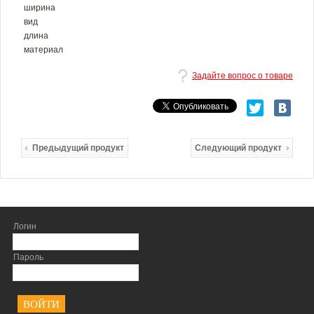
ширина
вид
длина
материал
Задайте вопрос о товаре
Предыдущий продукт
Следующий продукт
Логин
Пароль
<