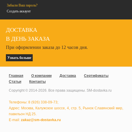
Забыли Ваш пароль?
Создать аккаунт
ДОСТАВКА
В ДЕНЬ ЗАКАЗА
При оформлении заказа до 12 часов дня.
Узнать больше
Главная
О компании
Доставка
Сертификаты
Статьи
Контакты
Copyright © 2014-
2026
. Все права защищены. SM-dostavka.ru
Телефоны: 8 (926) 338-09-73;
Адрес: Москва, Калужское шоссе, 4, стр. 5, Рынок Славянский мир,
павильон НД 25.
E-mail:
zakaz@sm-dostavka.ru