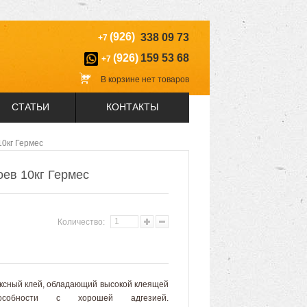
(926)
338 09 73
+7
(926)
159 53 68
+7
В корзине нет товаров
СТАТЬИ
КОНТАКТЫ
10кг Гермес
оев 10кг Гермес
Количество:
ксный клей, обладающий высокой клеящей
собности с хорошей адгезией.