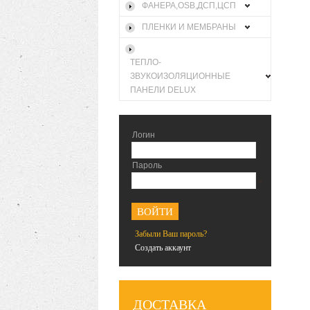
ФАНЕРА,OSB,ДСП,ЦСП
ПЛЕНКИ И МЕМБРАНЫ
ТЕПЛО-
ЗВУКОИЗОЛЯЦИОННЫЕ
ПАНЕЛИ DELUX
Логин
Пароль
<
Забыли Ваш пароль?
Создать аккаунт
ДОСТАВКА