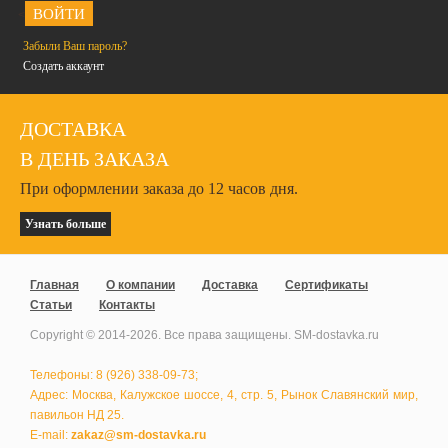
<
Забыли Ваш пароль?
Создать аккаунт
ДОСТАВКА
В ДЕНЬ ЗАКАЗА
При оформлении заказа до 12 часов дня.
Узнать больше
Главная
О компании
Доставка
Сертификаты
Статьи
Контакты
Copyright © 2014-
2026
. Все права защищены. SM-dostavka.ru
Телефоны: 8 (926) 338-09-73;
Адрес: Москва, Калужское шоссе, 4, стр. 5, Рынок Славянский мир,
павильон НД 25.
E-mail:
zakaz@sm-dostavka.ru