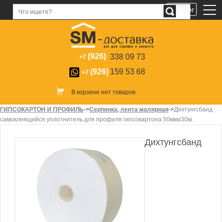
Каталог
(926)
338 09 73
+7
(926)
159 53 68
+7
В корзине нет товаров
ГИПСОКАРТОН И ПРОФИЛЬ
->
Серпянка, лента малярная
->
Дихтунгсбанд
самоклеящийся уплотнитель для профиля гипсокартона 50ммх30м.
Дихтунгсбанд