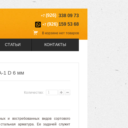
(926)
338 09 73
+7
(926)
159 53 68
+7
В корзине нет товаров
СТАТЬИ
КОНТАКТЫ
А-1 D 6 мм
Количество:
ых и востребованных видов сортового
 стальная арматура. Ее задачей служит