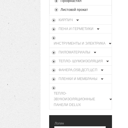
Профнастил
Листовой прокат
КИРПИЧ
ПЕНА И ГЕРМЕТИКИ
ИНСТРУМЕНТЫ И ЭЛЕКТРИКА
ПИЛОМАТЕРИАЛЫ
ТЕПЛО- ШУМОИЗОЛЯЦИЯ
ФАНЕРА,OSB,ДСП,ЦСП
ПЛЕНКИ И МЕМБРАНЫ
ТЕПЛО-
ЗВУКОИЗОЛЯЦИОННЫЕ
ПАНЕЛИ DELUX
Логин